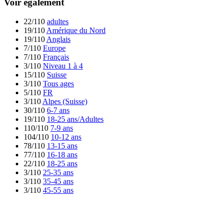
Voir également
22/110
adultes
19/110
Amérique du Nord
19/110
Anglais
7/110
Europe
7/110
Français
3/110
Niveau 1 à 4
15/110
Suisse
3/110
Tous ages
5/110
FR
3/110
Alpes (Suisse)
30/110
6-7 ans
19/110
18-25 ans/Adultes
110/110
7-9 ans
104/110
10-12 ans
78/110
13-15 ans
77/110
16-18 ans
22/110
18-25 ans
3/110
25-35 ans
3/110
35-45 ans
3/110
45-55 ans