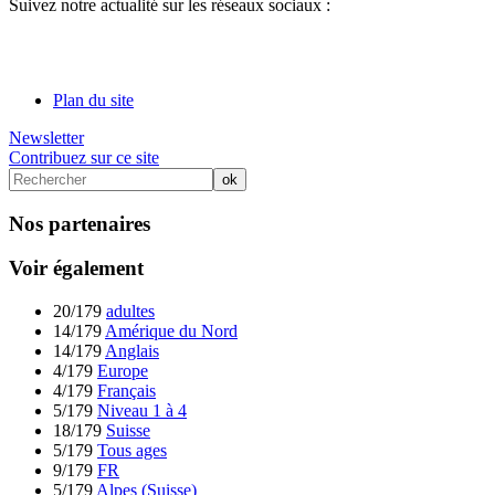
Suivez notre actualité sur les réseaux sociaux :
Plan du site
Newsletter
Contribuez sur ce site
Nos partenaires
Voir également
20/179
adultes
14/179
Amérique du Nord
14/179
Anglais
4/179
Europe
4/179
Français
5/179
Niveau 1 à 4
18/179
Suisse
5/179
Tous ages
9/179
FR
5/179
Alpes (Suisse)