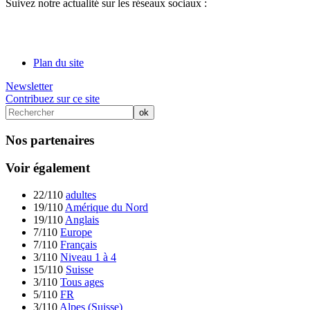
Suivez notre actualité sur les réseaux sociaux :
Plan du site
Newsletter
Contribuez sur ce site
Nos partenaires
Voir également
22/110
adultes
19/110
Amérique du Nord
19/110
Anglais
7/110
Europe
7/110
Français
3/110
Niveau 1 à 4
15/110
Suisse
3/110
Tous ages
5/110
FR
3/110
Alpes (Suisse)