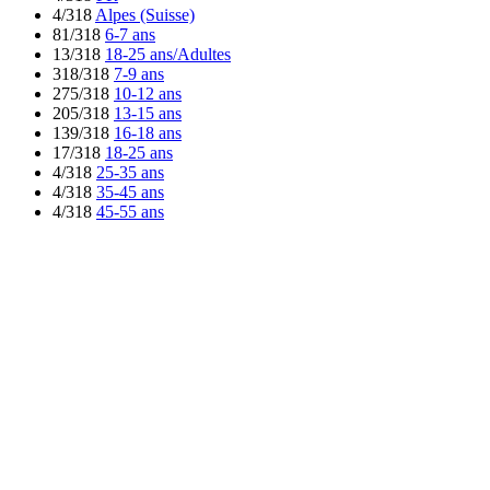
4/318
Alpes (Suisse)
81/318
6-7 ans
13/318
18-25 ans/Adultes
318/318
7-9 ans
275/318
10-12 ans
205/318
13-15 ans
139/318
16-18 ans
17/318
18-25 ans
4/318
25-35 ans
4/318
35-45 ans
4/318
45-55 ans