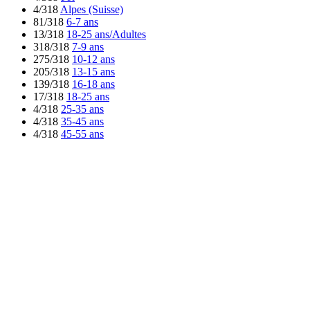
4/318
Alpes (Suisse)
81/318
6-7 ans
13/318
18-25 ans/Adultes
318/318
7-9 ans
275/318
10-12 ans
205/318
13-15 ans
139/318
16-18 ans
17/318
18-25 ans
4/318
25-35 ans
4/318
35-45 ans
4/318
45-55 ans