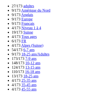
27/173
adultes
9/173
Amérique du Nord
9/173
Anglais
9/173
Europe
9/173
Français
4/173
Niveau 1 à 4
19/173
Suisse
4/173
Tous ages
6/173
FR
4/173
Alpes (Suisse)
54/173
6-7 ans
9/173
18-25 ans/Adultes
173/173
7-9 ans
148/173
10-12 ans
124/173
13-15 ans
110/173
16-18 ans
13/173
18-25 ans
4/173
25-35 ans
4/173
35-45 ans
4/173
45-55 ans