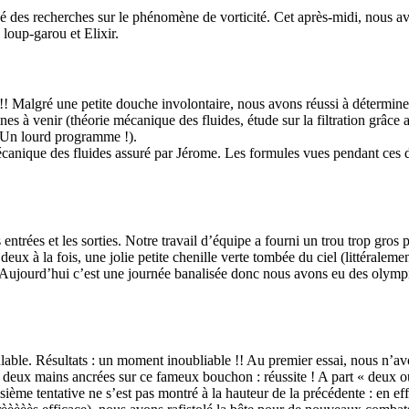
 des recherches sur le phénomène de vorticité. Cet après-midi, nous avo
loup-garou et Elixir.
! Malgré une petite douche involontaire, nous avons réussi à détermine
es à venir (théorie mécanique des fluides, étude sur la filtration grâce 
. Un lourd programme !).
canique des fluides assuré par Jérome. Les formules vues pendant ces d
 entrées et les sorties. Notre travail d’équipe a fourni un trou trop gr
eux à la fois, une jolie petite chenille verte tombée du ciel (littéral
.). Aujourd’hui c’est une journée banalisée donc nous avons eu des olympi
able. Résultats : un moment inoubliable !! Au premier essai, nous n’avo
deux mains ancrées sur ce fameux bouchon : réussite ! A part « deux ou t
ième tentative ne s’est pas montré à la hauteur de la précédente : en eff