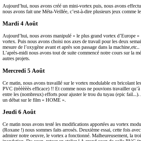
Aujourd’hui, nous avons créé un mini-vortex puis, nous avons effectué
nous avons fait une Méta-Veillée, c’est-à-dire plusieurs jeux comme le 
Mardi 4 Août
Aujourd’hui, nous avons manipulé « le plus grand vortex d’Europe » !
vortex. Puis nous avons choisi nos axes de travail pour les deux semain
mesure de l’oxygène avant et après son passage dans la machine,etc.
L’après-midi nous avons tout de suite commencé notre cours sur la mé
autres projets.
Mercredi 5 Août
Ce matin, nous avons travaillé sur le vortex modulable en bricolant les
PVC (trèèèèès efficace) !! Et comme nous ne pouvions travailler qu’à d
entre les (nombreux) efforts pour ajuster le trou du tuyau (epic fail..
un débat sur le film « HOME ».
Jeudi 6 Août
Ce matin nous avons testé les modifications apportées au vortex modul
(Roxane !) nous sommes faits arrosés. Deuxième essai, cette fois avec 
admirer notre oeuvre, le vortex a fonctionné. Malheureusement, la trois