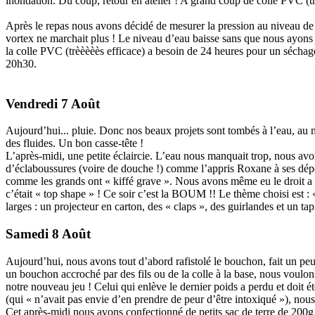
inondation. Du coup, retour en atelier ! A grand coup de colle PVC (tr
Après le repas nous avons décidé de mesurer la pression au niveau de 
vortex ne marchait plus ! Le niveau d’eau baisse sans que nous ayons
la colle PVC (trèèèèès efficace) a besoin de 24 heures pour un séchage
20h30.
Vendredi 7 Août
Aujourd’hui... pluie. Donc nos beaux projets sont tombés à l’eau, au m
des fluides. Un bon casse-tête !
L’après-midi, une petite éclaircie. L’eau nous manquait trop, nous av
d’éclaboussures (voire de douche !) comme l’appris Roxane à ses dépen
comme les grands ont « kiffé grave ». Nous avons même eu le droit a un
c’était « top shape » ! Ce soir c’est la BOUM !! Le thème choisi est : 
larges : un projecteur en carton, des « claps », des guirlandes et un tap
Samedi 8 Août
Aujourd’hui, nous avons tout d’abord rafistolé le bouchon, fait un peu
un bouchon accroché par des fils ou de la colle à la base, nous voulons
notre nouveau jeu ! Celui qui enlève le dernier poids a perdu et doit é
(qui « n’avait pas envie d’en prendre de peur d’être intoxiqué »), no
Cet après-midi nous avons confectionné de petits sac de terre de 200g 