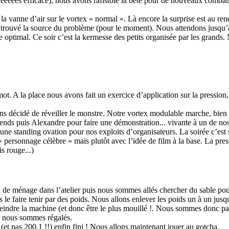
èèèèès efficace), nous avons rafistolé la bête pour de nouveaux combats
la vanne d’air sur le vortex « normal ». Là encore la surprise est au 
 trouvé la source du problème (pour le moment). Nous attendons jusqu’à
 optimal. Ce soir c’est la kermesse des petits organisée par les grands.
ot. A la place nous avons fait un exercice d’application sur la pression
ons décidé de réveiller le monstre. Notre vortex modulable marche, bie
ds puis Alexandre pour faire une démonstration... vivante à un de nos 
e standing ovation pour nos exploits d’organisateurs. La soirée c’est so
« personnage célèbre » mais plutôt avec l’idée de film à la base. La pres
is rouge...)
 de ménage dans l’atelier puis nous sommes allés chercher du sable pour
 le faire tenir par des poids. Nous allons enlever les poids un à un jus
teindre la machine (et donc être le plus mouillé !. Nous sommes donc par
us nous sommes régalés.
(et pas 200,1 !!) enfin fini ! Nous allons maintenant jouer au gotcha.