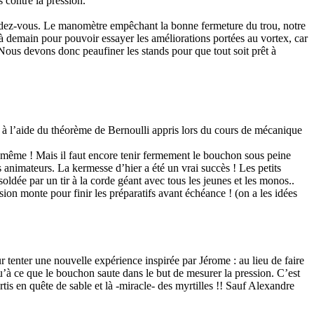
 contre la pression.
rendez-vous. Le manomètre empêchant la bonne fermeture du trou, notre
 demain pour pouvoir essayer les améliorations portées au vortex, car
 Nous devons donc peaufiner les stands pour que tout soit prêt à
, à l’aide du théorème de Bernoulli appris lors du cours de mécanique
n même ! Mais il faut encore tenir fermement le bouchon sous peine
animateurs. La kermesse d’hier a été un vrai succès ! Les petits
ldée par un tir à la corde géant avec tous les jeunes et les monos..
sion monte pour finir les préparatifs avant échéance ! (on a les idées
 tenter une nouvelle expérience inspirée par Jérome : au lieu de faire
qu’à ce que le bouchon saute dans le but de mesurer la pression. C’est
tis en quête de sable et là -miracle- des myrtilles !! Sauf Alexandre