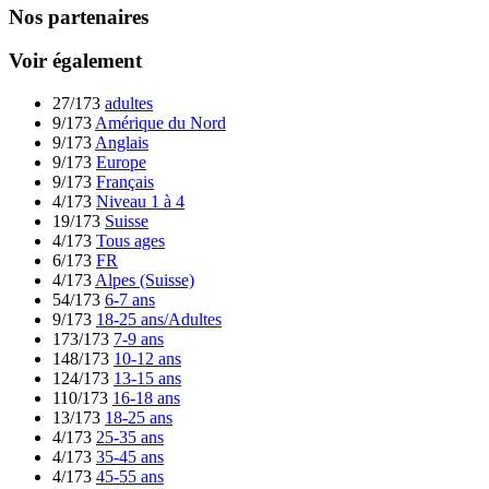
Nos partenaires
Voir également
27/173
adultes
9/173
Amérique du Nord
9/173
Anglais
9/173
Europe
9/173
Français
4/173
Niveau 1 à 4
19/173
Suisse
4/173
Tous ages
6/173
FR
4/173
Alpes (Suisse)
54/173
6-7 ans
9/173
18-25 ans/Adultes
173/173
7-9 ans
148/173
10-12 ans
124/173
13-15 ans
110/173
16-18 ans
13/173
18-25 ans
4/173
25-35 ans
4/173
35-45 ans
4/173
45-55 ans