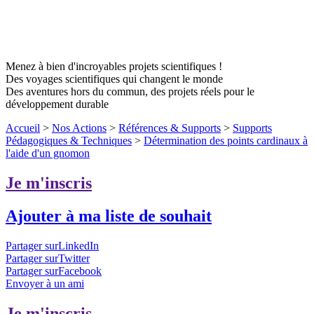
Menez à bien d'incroyables projets scientifiques !
Des voyages scientifiques qui changent le monde
Des aventures hors du commun, des projets réels pour le
développement durable
Accueil
>
Nos Actions
>
Références & Supports
>
Supports
Pédagogiques & Techniques
>
Détermination des points cardinaux à
l'aide d'un gnomon
Je m'inscris
Ajouter à ma liste de souhait
Partager surLinkedIn
Partager surTwitter
Partager surFacebook
Envoyer à un ami
Je m'inscris