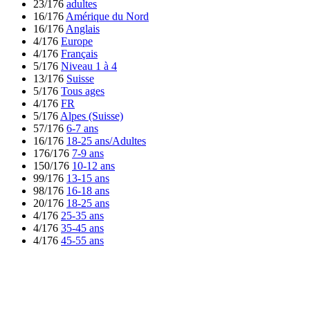
23/176
adultes
16/176
Amérique du Nord
16/176
Anglais
4/176
Europe
4/176
Français
5/176
Niveau 1 à 4
13/176
Suisse
5/176
Tous ages
4/176
FR
5/176
Alpes (Suisse)
57/176
6-7 ans
16/176
18-25 ans/Adultes
176/176
7-9 ans
150/176
10-12 ans
99/176
13-15 ans
98/176
16-18 ans
20/176
18-25 ans
4/176
25-35 ans
4/176
35-45 ans
4/176
45-55 ans