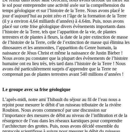
le sol pour entreprendre une activité axée sur la compréhension du
temps géologique et sur l’histoire de la Terre. Nous avons placé le
jour d’aujourd’hui au point zéro et l’âge de la formation de la Terre
(il y a environ 4,64 milliards d’années) à 4.64m. Puis, nous avons
placé sur cette frise géologique divers évènements importants dans
l’histoire de la Terre, tels que l’apparition de la vie, de plantes
terrestres et de plantes à fleurs, la date de la pire extinction de masse
de l’histoire de la Terre, celle de l’extinction de masse qui élimina les
dinosaures et les ammonites, l’apparition du Genre humain, la
naissance de Jésus Christ et même la naissance de Justin Bieber !
Nous avons pu constater que la plupart des évènements de l’histoire
humaine ont eu lieu très, très tard dans l’histoire de la Terre ! Nous
avons été particulièrement surpris d’apprendre que la Terre ne
comprenait pas de plantes terrestres avant 540 millions d’années !
Le groupe avec sa frise géologique
L’après-midi, notre ami Thibault du séjour au fil de l’eau nous a
rejoint pour mesurer le débit d’un ruisseau tributaire de la rivière
Roubion. Nous avons commencé par une discussion sur
l’importance des mesures de débit au niveau de l’infiltration et de la
résurgence de l’eau dans les réseaux karstiques pour comprendre
l’architecture des grottes. Puis, nous avons décidé ensemble du
protocole scientifique à suivre pour mesurer le débit du ruisseau.