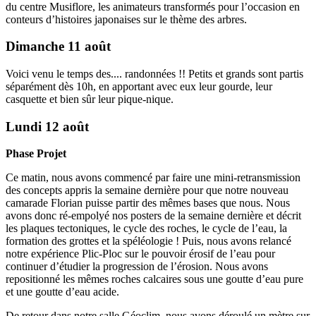
du centre Musiflore, les animateurs transformés pour l’occasion en
conteurs d’histoires japonaises sur le thème des arbres.
Dimanche 11 août
Voici venu le temps des.... randonnées !! Petits et grands sont partis
séparément dès 10h, en apportant avec eux leur gourde, leur
casquette et bien sûr leur pique-nique.
Lundi 12 août
Phase Projet
Ce matin, nous avons commencé par faire une mini-retransmission
des concepts appris la semaine dernière pour que notre nouveau
camarade Florian puisse partir des mêmes bases que nous. Nous
avons donc ré-empolyé nos posters de la semaine dernière et décrit
les plaques tectoniques, le cycle des roches, le cycle de l’eau, la
formation des grottes et la spéléologie ! Puis, nous avons relancé
notre expérience Plic-Ploc sur le pouvoir érosif de l’eau pour
continuer d’étudier la progression de l’érosion. Nous avons
repositionné les mêmes roches calcaires sous une goutte d’eau pure
et une goutte d’eau acide.
De retour dans notre salle Géoclim, nous avons déroulé un mètre sur