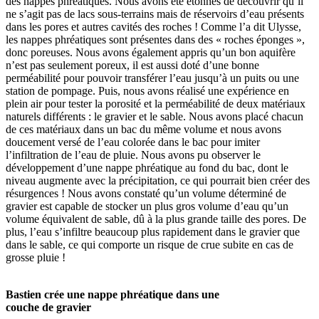
des nappes phréatiques. Nous avons été étonnés de découvrir qu’il
ne s’agit pas de lacs sous-terrains mais de réservoirs d’eau présents
dans les pores et autres cavités des roches ! Comme l’a dit Ulysse,
les nappes phréatiques sont présentes dans des « roches éponges »,
donc poreuses. Nous avons également appris qu’un bon aquifère
n’est pas seulement poreux, il est aussi doté d’une bonne
perméabilité pour pouvoir transférer l’eau jusqu’à un puits ou une
station de pompage. Puis, nous avons réalisé une expérience en
plein air pour tester la porosité et la perméabilité de deux matériaux
naturels différents : le gravier et le sable. Nous avons placé chacun
de ces matériaux dans un bac du même volume et nous avons
doucement versé de l’eau colorée dans le bac pour imiter
l’infiltration de l’eau de pluie. Nous avons pu observer le
développement d’une nappe phréatique au fond du bac, dont le
niveau augmente avec la précipitation, ce qui pourrait bien créer des
résurgences ! Nous avons constaté qu’un volume déterminé de
gravier est capable de stocker un plus gros volume d’eau qu’un
volume équivalent de sable, dû à la plus grande taille des pores. De
plus, l’eau s’infiltre beaucoup plus rapidement dans le gravier que
dans le sable, ce qui comporte un risque de crue subite en cas de
grosse pluie !
Bastien crée une nappe phréatique dans une
couche de gravier