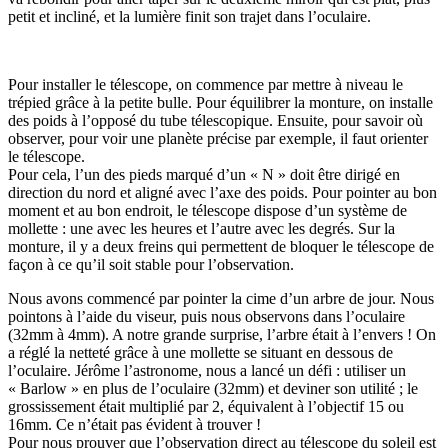
petit et incliné, et la lumière finit son trajet dans l’oculaire.
Pour installer le télescope, on commence par mettre à niveau le
trépied grâce à la petite bulle. Pour équilibrer la monture, on installe
des poids à l’opposé du tube télescopique. Ensuite, pour savoir où
observer, pour voir une planète précise par exemple, il faut orienter
le télescope.
Pour cela, l’un des pieds marqué d’un « N » doit être dirigé en
direction du nord et aligné avec l’axe des poids. Pour pointer au bon
moment et au bon endroit, le télescope dispose d’un système de
mollette : une avec les heures et l’autre avec les degrés. Sur la
monture, il y a deux freins qui permettent de bloquer le télescope de
façon à ce qu’il soit stable pour l’observation.
Nous avons commencé par pointer la cime d’un arbre de jour. Nous
pointons à l’aide du viseur, puis nous observons dans l’oculaire
(32mm à 4mm). A notre grande surprise, l’arbre était à l’envers ! On
a réglé la netteté grâce à une mollette se situant en dessous de
l’oculaire. Jérôme l’astronome, nous a lancé un défi : utiliser un
« Barlow » en plus de l’oculaire (32mm) et deviner son utilité ; le
grossissement était multiplié par 2, équivalent à l’objectif 15 ou
16mm. Ce n’était pas évident à trouver !
Pour nous prouver que l’observation direct au télescope du soleil est