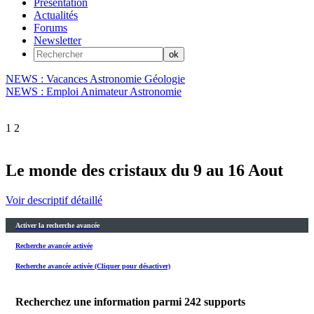
Présentation
Actualités
Forums
Newsletter
NEWS : Vacances Astronomie Géologie
NEWS : Emploi Animateur Astronomie
1
2
Le monde des cristaux du 9 au 16 Aout
Voir descriptif détaillé
Activer la recherche avancée
Recherche avancée activée
Recherche avancée activée (Cliquer pour désactiver)
Recherchez une information parmi
242
supports