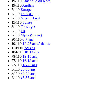
19/110
Amérique du Nord
19/110
Anglais
7/110
Europe
7/110
Français
3/110
Niveau 1 à 4
15/110
Suisse
3/110
Tous ages
5/110
FR
3/110
Alpes (Suisse)
30/110
6-7 ans
19/110
18-25 ans/Adultes
110/110
7-9 ans
104/110
10-12 ans
78/110
13-15 ans
77/110
16-18 ans
22/110
18-25 ans
3/110
25-35 ans
3/110
35-45 ans
3/110
45-55 ans