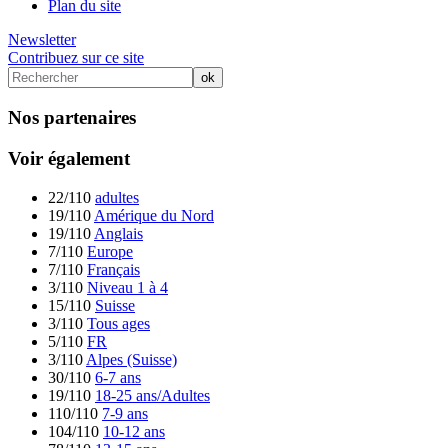
Plan du site
Newsletter
Contribuez sur ce site
Nos partenaires
Voir également
22/110
adultes
19/110
Amérique du Nord
19/110
Anglais
7/110
Europe
7/110
Français
3/110
Niveau 1 à 4
15/110
Suisse
3/110
Tous ages
5/110
FR
3/110
Alpes (Suisse)
30/110
6-7 ans
19/110
18-25 ans/Adultes
110/110
7-9 ans
104/110
10-12 ans