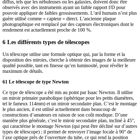
diffus, tels que les nébuleuses ou les galaxies, doivent donc être
observés avec des instruments ayant un faible rapport f/D pour
pouvoir appliquer de faibles grossissements. L’œil humain n’est plus
guère utilisé comme « capteur » direct. L’ancienne plaque
photographique est remplacé par des capteurs électroniques dont le
rendement est actuellement proche de 100 %.
6 Les différents types de télescopes
Un télescope utilise une formule optique qui, par la forme et la
disposition des miroirs, cherche à obtenir des images de la meilleure
qualité possible, tant en finesse qu’en luminosité, pour révéler le
maximum de détails.
61 Le télescope de type Newton
Ce type de télescope a été mis au point par Isaac Newton. Il utilise
un miroir primaire parabolique (sphérique pour les petits diamètres,
tel le fameux 114mm) et un miroir secondaire plan. C’est le montage
le plus ancien, il est utilisé actuellement dans beaucoup de
constructions d’amateurs en raison de son coût modique. D’une
manière plus générale, c’est le miroir secondaire plan, incliné à 45°,
qui caractérise le montage Newton (qui peut être décliné sur d’autres
types de télescope) ; il permet de renvoyer l’image focale à 90° de
l’axe optique près de l’ouverture du tube, ce qui rend la position