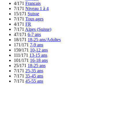
4/171
Français
7/171
Niveau 1 à 4
15/171
Suisse
7/171
Tous ages
4/171
FR
7/171
Alpes (Suisse)
47/171
6-7 ans
18/171
18-25 ans/Adultes
171/171
7-9 ans
159/171
10-12 ans
111/171
13-15 ans
101/171
16-18 ans
25/171
18-25 ans
7/171
25-35 ans
7/171
35-45 ans
7/171
45-55 ans