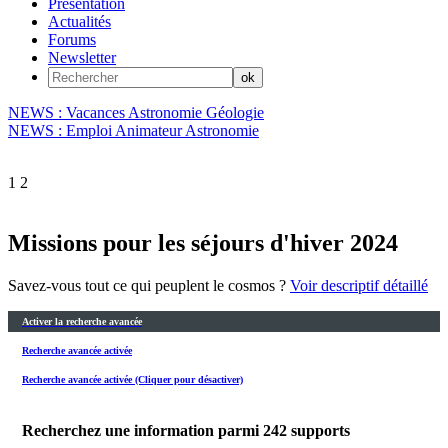
Présentation
Actualités
Forums
Newsletter
NEWS : Vacances Astronomie Géologie
NEWS : Emploi Animateur Astronomie
1
2
Missions pour les séjours d'hiver 2024
Savez-vous tout ce qui peuplent le cosmos ?
Voir descriptif détaillé
Activer la recherche avancée
Recherche avancée activée
Recherche avancée activée (Cliquer pour désactiver)
Recherchez une information parmi
242
supports