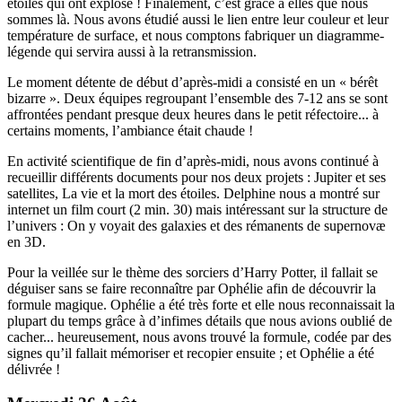
étoiles qui ont explosé ! Finalement, c’est grâce à elles que nous
sommes là. Nous avons étudié aussi le lien entre leur couleur et leur
température de surface, et nous comptons fabriquer un diagramme-
légende qui servira aussi à la retransmission.
Le moment détente de début d’après-midi a consisté en un « bérêt
bizarre ». Deux équipes regroupant l’ensemble des 7-12 ans se sont
affrontées pendant presque deux heures dans le petit réfectoire... à
certains moments, l’ambiance était chaude !
En activité scientifique de fin d’après-midi, nous avons continué à
recueillir différents documents pour nos deux projets : Jupiter et ses
satellites, La vie et la mort des étoiles. Delphine nous a montré sur
internet un film court (2 min. 30) mais intéressant sur la structure de
l’univers : On y voyait des galaxies et des rémanents de supernovæ
en 3D.
Pour la veillée sur le thème des sorciers d’Harry Potter, il fallait se
déguiser sans se faire reconnaître par Ophélie afin de découvrir la
formule magique. Ophélie a été très forte et elle nous reconnaissait la
plupart du temps grâce à d’infimes détails que nous avions oublié de
cacher... heureusement, nous avons trouvé la formule, codée par des
signes qu’il fallait mémoriser et recopier ensuite ; et Ophélie a été
délivrée !