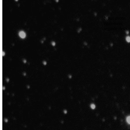
Nous avons
également
regardé deux