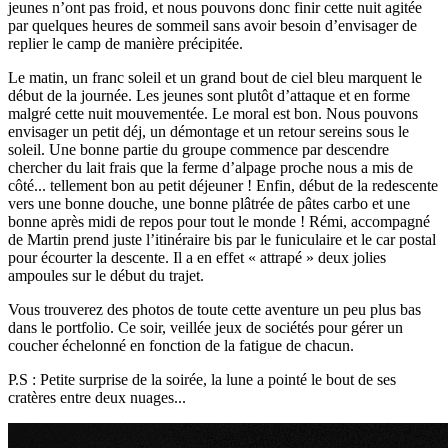
jeunes n’ont pas froid, et nous pouvons donc finir cette nuit agitée
par quelques heures de sommeil sans avoir besoin d’envisager de
replier le camp de manière précipitée.
Le matin, un franc soleil et un grand bout de ciel bleu marquent le
début de la journée. Les jeunes sont plutôt d’attaque et en forme
malgré cette nuit mouvementée. Le moral est bon. Nous pouvons
envisager un petit déj, un démontage et un retour sereins sous le
soleil. Une bonne partie du groupe commence par descendre
chercher du lait frais que la ferme d’alpage proche nous a mis de
côté... tellement bon au petit déjeuner ! Enfin, début de la redescente
vers une bonne douche, une bonne plâtrée de pâtes carbo et une
bonne après midi de repos pour tout le monde ! Rémi, accompagné
de Martin prend juste l’itinéraire bis par le funiculaire et le car postal
pour écourter la descente. Il a en effet « attrapé » deux jolies
ampoules sur le début du trajet.
Vous trouverez des photos de toute cette aventure un peu plus bas
dans le portfolio. Ce soir, veillée jeux de sociétés pour gérer un
coucher échelonné en fonction de la fatigue de chacun.
P.S : Petite surprise de la soirée, la lune a pointé le bout de ses
cratères entre deux nuages...