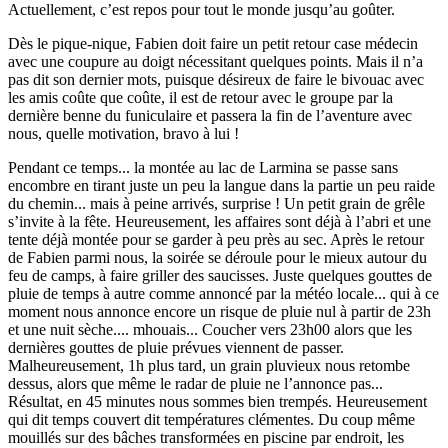
Actuellement, c’est repos pour tout le monde jusqu’au goûter.
Dès le pique-nique, Fabien doit faire un petit retour case médecin
avec une coupure au doigt nécessitant quelques points. Mais il n’a
pas dit son dernier mots, puisque désireux de faire le bivouac avec
les amis coûte que coûte, il est de retour avec le groupe par la
dernière benne du funiculaire et passera la fin de l’aventure avec
nous, quelle motivation, bravo à lui !
Pendant ce temps... la montée au lac de Larmina se passe sans
encombre en tirant juste un peu la langue dans la partie un peu raide
du chemin... mais à peine arrivés, surprise ! Un petit grain de grêle
s’invite à la fête. Heureusement, les affaires sont déjà à l’abri et une
tente déjà montée pour se garder à peu près au sec. Après le retour
de Fabien parmi nous, la soirée se déroule pour le mieux autour du
feu de camps, à faire griller des saucisses. Juste quelques gouttes de
pluie de temps à autre comme annoncé par la météo locale... qui à ce
moment nous annonce encore un risque de pluie nul à partir de 23h
et une nuit sèche.... mhouais... Coucher vers 23h00 alors que les
dernières gouttes de pluie prévues viennent de passer.
Malheureusement, 1h plus tard, un grain pluvieux nous retombe
dessus, alors que même le radar de pluie ne l’annonce pas...
Résultat, en 45 minutes nous sommes bien trempés. Heureusement
qui dit temps couvert dit températures clémentes. Du coup même
mouillés sur des bâches transformées en piscine par endroit, les