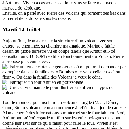
à Arthur et Vivien à casser des cailloux sans se faire mal avec le
marteau de géologue.
Ensuite, on a parlé avec Pierre des volcans qui forment des îles dans
la mer et de la dorsale sous les océans.
Mardi 14 Juillet
Aujourd’hui, Jean a dessiné la structure d’un volcan avec son
cratère, sa cheminée, sa chambre magmatique. Marine a fait le
dessin du globe terrestre vu en coupe tandis que Arthur et Noé
consultait un CD ROM relatif au fonctionnement du Volcan. Pierre
a proposé plusieurs idées :
Faire un jeu de cartes de géologues où on pourrait demander par
exemple : dans la famille des « Bombes » je veux celle en « chou
fleur ». Ou dans la famille des Volcans je veux le cône.
Fabriquer un four tahitien en pouzzolane.
Une activité manuelle pour illustrer les différents types de
volcans
Tout le monde a pu ainsi faire un volcan en argile (Maar, Dôme,
Cône, Strato volcan). Jean a commencé à réfléchir au jeu de cartes et
Alan a cherhé des informations sur internet sur le four tahitien. Noé,
Arthur ont préféré regardé un film sur les vulcanologues mais ont
donné leur avis sur ce qu’il fallait pour faire le four. Vivien s’est
intéressé pour les observations à la loupe binoculaire des différents