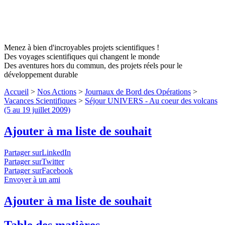
Menez à bien d'incroyables projets scientifiques !
Des voyages scientifiques qui changent le monde
Des aventures hors du commun, des projets réels pour le
développement durable
Accueil
>
Nos Actions
>
Journaux de Bord des Opérations
>
Vacances Scientifiques
>
Séjour UNIVERS - Au coeur des volcans
(5 au 19 juillet 2009)
Ajouter à ma liste de souhait
Partager surLinkedIn
Partager surTwitter
Partager surFacebook
Envoyer à un ami
Ajouter à ma liste de souhait
Table des matières