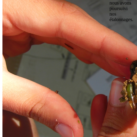
nous avons
poursuivi
nos
étalonnages.