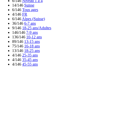
6/146
Niveau 1 à 4
14/146
Suisse
6/146
Tous ages
4/146
FR
6/146
Alpes (Suisse)
36/146
6-7 ans
9/146
18-25 ans/Adultes
146/146
7-9 ans
136/146
10-12 ans
89/146
13-15 ans
75/146
16-18 ans
13/146
18-25 ans
4/146
25-35 ans
4/146
35-45 ans
4/146
45-55 ans