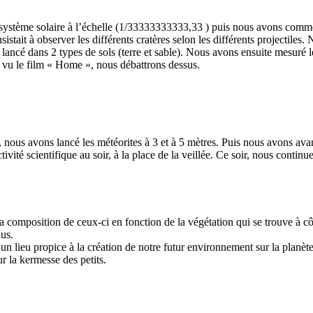
re système solaire à l’échelle (1/33333333333,33 ) puis nous avons com
sistait à observer les différents cratères selon les différents projectiles
ancé dans 2 types de sols (terre et sable). Nous avons ensuite mesuré les
r vu le film « Home », nous débattrons dessus.
is, nous avons lancé les météorites à 3 et à 5 mètres. Puis nous avons a
ité scientifique au soir, à la place de la veillée. Ce soir, nous continu
a composition de ceux-ci en fonction de la végétation qui se trouve à cô
lus.
un lieu propice à la création de notre futur environnement sur la planèt
ur la kermesse des petits.