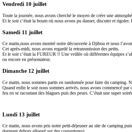
Vendredi 10 juillet
Toute la journée, nous avons cherché le moyen de créer une atmosphèr
Et le soir c’était la boum où nous avons pu danser, discuter et rigoler. 
Samedi 11 juillet
Ce matin,nous avons montré notre découverte à Djibou et nous l’avon
Cet après-midi, nous avons regardé la retransmission des petits.
Et le soir c’était la FUREUR !! Une veillée où différentes équipes s’af
ou encore en présentateur.
Dimanche 12 juillet
Ce matin, nous sommes partis en randonnée pour faire du camping. Nou
Quand enfin le soir nous sommes arrivés, nous avons commencé par che
feu en se racontant des blagues puis des peurs. C’était une super soirée
Lundi 13 juillet
Ce matin, nous avons pris notre petit-déjeuner au site de camping puis
dormant dehors allongé sur des couvertures).