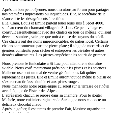
Après un bon petit déjeuner, nous discutons au forum pour partager
nos premières impressions ou inquiétudes. Élie, le secrétaire de la
séance liste les désagréments à rectifier.
Élie, Clara, Louis et Émilie partent louer leurs skis à Sport 4000,
situé au cœur du charmant village de St-Luc. Ce petit village est
construit essentiellement avec des chalets en bois de mélèze, qui sont
devenus sombres, voir presque noir à cause des rayons du soleil.
Ces chalets ont des noms imprononçables, du patois local. Certains
chalets sont soutenus par une pierre plate ; il s’agit de raccards et de
greniers construits pour sécher et entreposer les céréales et autres
denrées alimentaires. Les pierres empêchent les souris de grimper.
Nous prenons le funiculaire à St-Luc pour atteindre le domaine
skiable. Nous voilà maintenant prêts pour les pistes et les sciences.
Malheureusement un mal de ventre général nous fait quitter
rapidement les pistes. Élie et Émilie auront tout de même le plaisir de
s’exercer au tir fesse double et aux pistes rouges.
Nous mangeons notre pique-nique au soleil sur la terrasse de l’hôtel
avec l’équipe de Pisteur des Alpes.
L’après-midi chacun se repose dans sa chambre. Pour le goûter
Michele, notre cuisinier originaire de Sardaigne nous concocte un
délicieux chocolat chaud.
Après le goûter, il est temps de prendre l’air, Maxime organise un