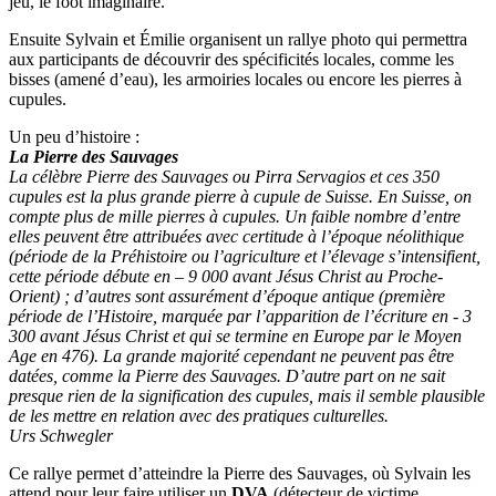
jeu, le foot imaginaire.
Ensuite Sylvain et Émilie organisent un rallye photo qui permettra
aux participants de découvrir des spécificités locales, comme les
bisses (amené d’eau), les armoiries locales ou encore les pierres à
cupules.
Un peu d’histoire :
La Pierre des Sauvages
La célèbre Pierre des Sauvages ou Pirra Servagios et ces 350
cupules est la plus grande pierre à cupule de Suisse. En Suisse, on
compte plus de mille pierres à cupules. Un faible nombre d’entre
elles peuvent être attribuées avec certitude à l’époque néolithique
(période de la Préhistoire ou l’agriculture et l’élevage s’intensifient,
cette période débute en – 9 000 avant Jésus Christ au Proche-
Orient) ; d’autres sont assurément d’époque antique (première
période de l’Histoire, marquée par l’apparition de l’écriture en - 3
300 avant Jésus Christ et qui se termine en Europe par le Moyen
Age en 476). La grande majorité cependant ne peuvent pas être
datées, comme la Pierre des Sauvages. D’autre part on ne sait
presque rien de la signification des cupules, mais il semble plausible
de les mettre en relation avec des pratiques culturelles.
Urs Schwegler
Ce rallye permet d’atteindre la Pierre des Sauvages, où Sylvain les
attend pour leur faire utiliser un
DVA
(détecteur de victime