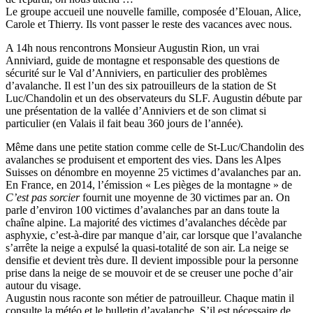
Le groupe accueil une nouvelle famille, composée d’Elouan, Alice,
Carole et Thierry. Ils vont passer le reste des vacances avec nous.
A 14h nous rencontrons Monsieur Augustin Rion, un vrai
Anniviard, guide de montagne et responsable des questions de
sécurité sur le Val d’Anniviers, en particulier des problèmes
d’avalanche. Il est l’un des six patrouilleurs de la station de St
Luc/Chandolin et un des observateurs du SLF. Augustin débute par
une présentation de la vallée d’Anniviers et de son climat si
particulier (en Valais il fait beau 360 jours de l’année).
Même dans une petite station comme celle de St-Luc/Chandolin des
avalanches se produisent et emportent des vies. Dans les Alpes
Suisses on dénombre en moyenne 25 victimes d’avalanches par an.
En France, en 2014, l’émission « Les pièges de la montagne » de
C’est pas sorcier
fournit une moyenne de 30 victimes par an. On
parle d’environ 100 victimes d’avalanches par an dans toute la
chaîne alpine. La majorité des victimes d’avalanches décède par
asphyxie, c’est-à-dire par manque d’air, car lorsque que l’avalanche
s’arrête la neige a expulsé la quasi-totalité de son air. La neige se
densifie et devient très dure. Il devient impossible pour la personne
prise dans la neige de se mouvoir et de se creuser une poche d’air
autour du visage.
Augustin nous raconte son métier de patrouilleur. Chaque matin il
consulte la météo et le bulletin d’avalanche. S’il est nécessaire de