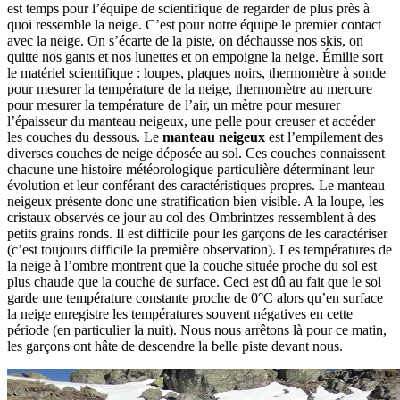
est temps pour l’équipe de scientifique de regarder de plus près à
quoi ressemble la neige. C’est pour notre équipe le premier contact
avec la neige. On s’écarte de la piste, on déchausse nos skis, on
quitte nos gants et nos lunettes et on empoigne la neige. Émilie sort
le matériel scientifique : loupes, plaques noirs, thermomètre à sonde
pour mesurer la température de la neige, thermomètre au mercure
pour mesurer la température de l’air, un mètre pour mesurer
l’épaisseur du manteau neigeux, une pelle pour creuser et accéder
les couches du dessous. Le
manteau neigeux
est l’empilement des
diverses couches de neige déposée au sol. Ces couches connaissent
chacune une histoire météorologique particulière déterminant leur
évolution et leur conférant des caractéristiques propres. Le manteau
neigeux présente donc une stratification bien visible. A la loupe, les
cristaux observés ce jour au col des Ombrintzes ressemblent à des
petits grains ronds. Il est difficile pour les garçons de les caractériser
(c’est toujours difficile la première observation). Les températures de
la neige à l’ombre montrent que la couche située proche du sol est
plus chaude que la couche de surface. Ceci est dû au fait que le sol
garde une température constante proche de 0°C alors qu’en surface
la neige enregistre les températures souvent négatives en cette
période (en particulier la nuit). Nous nous arrêtons là pour ce matin,
les garçons ont hâte de descendre la belle piste devant nous.