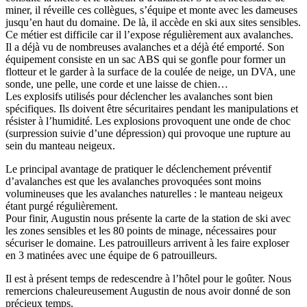
miner, il réveille ces collègues, s’équipe et monte avec les dameuses
jusqu’en haut du domaine. De là, il accède en ski aux sites sensibles.
Ce métier est difficile car il l’expose régulièrement aux avalanches.
Il a déjà vu de nombreuses avalanches et a déjà été emporté. Son
équipement consiste en un sac ABS qui se gonfle pour former un
flotteur et le garder à la surface de la coulée de neige, un DVA, une
sonde, une pelle, une corde et une laisse de chien…
Les explosifs utilisés pour déclencher les avalanches sont bien
spécifiques. Ils doivent être sécuritaires pendant les manipulations et
résister à l’humidité. Les explosions provoquent une onde de choc
(surpression suivie d’une dépression) qui provoque une rupture au
sein du manteau neigeux.
Le principal avantage de pratiquer le déclenchement préventif
d’avalanches est que les avalanches provoquées sont moins
volumineuses que les avalanches naturelles : le manteau neigeux
étant purgé régulièrement.
Pour finir, Augustin nous présente la carte de la station de ski avec
les zones sensibles et les 80 points de minage, nécessaires pour
sécuriser le domaine. Les patrouilleurs arrivent à les faire exploser
en 3 matinées avec une équipe de 6 patrouilleurs.
Il est à présent temps de redescendre à l’hôtel pour le goûter. Nous
remercions chaleureusement Augustin de nous avoir donné de son
précieux temps.