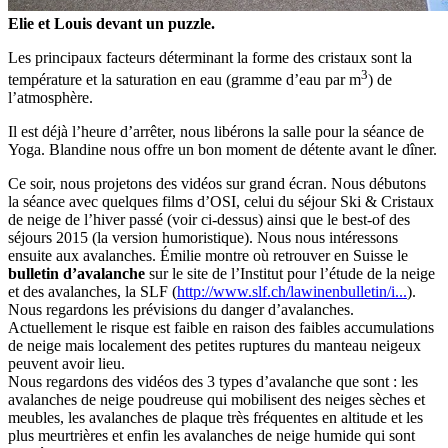
Elie et Louis devant un puzzle.
Les principaux facteurs déterminant la forme des cristaux sont la
3
température et la saturation en eau (gramme d’eau par m
) de
l’atmosphère.
Il est déjà l’heure d’arrêter, nous libérons la salle pour la séance de
Yoga. Blandine nous offre un bon moment de détente avant le dîner.
Ce soir, nous projetons des vidéos sur grand écran. Nous débutons
la séance avec quelques films d’OSI, celui du séjour Ski & Cristaux
de neige de l’hiver passé (voir ci-dessus) ainsi que le best-of des
séjours 2015 (la version humoristique). Nous nous intéressons
ensuite aux avalanches. Émilie montre où retrouver en Suisse le
bulletin d’avalanche
sur le site de l’Institut pour l’étude de la neige
et des avalanches, la SLF (
http://www.slf.ch/lawinenbulletin/i...
).
Nous regardons les prévisions du danger d’avalanches.
Actuellement le risque est faible en raison des faibles accumulations
de neige mais localement des petites ruptures du manteau neigeux
peuvent avoir lieu.
Nous regardons des vidéos des 3 types d’avalanche que sont : les
avalanches de neige poudreuse qui mobilisent des neiges sèches et
meubles, les avalanches de plaque très fréquentes en altitude et les
plus meurtrières et enfin les avalanches de neige humide qui sont