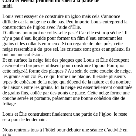
Clara et Héléna profitent du soleil à la pause de
midi.
Louis veut essayer de construire un igloo mais cela s’annonce
difficile car la neige ne colle pas. Peu importe Louis entreprend la
construction de l’igloo avec l’aide d’Élie.
D’ailleurs pourquoi ne colle-t-elle pas ? Car elle est trop sèche ! Il
n’y a pas d’eau liquide pour former un film d’eau entourant les
grains et les collants entre eux. Si on regarde de plus près, cette
neige ressemble à du gros sel, les cristaux sont gros et anguleux, ils
ont aucune cohésion.
Et en surface la neige fait des plaques que Louis et Élie découpent
aisément en briques et utilisent pour construire l’igloo. Pourquoi
cette neige-là forme des plaques ? Au sein de cette couche de neige,
les grains sont collés, ce qui forme une plaque. Il existe plusieurs
types de cohésion de la neige qui dépend de la nature et du nombre
de liaisons entre les grains. Ici la neige est essentiellement constituée
de grains fins, collée par des ponts de glace. Cette neige forme une
couche serrée et portante, présentant une bonne cohésion dite de
frittage.
Louis et Élie construisent finalement une partie de l’igloo, le reste
sera pour le lendemain.
Nous rentrons tous à l’hôtel pour débuter une séance d’activité en
salle.