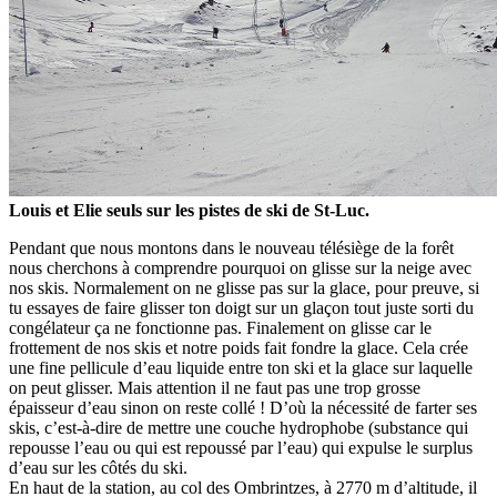
Louis et Elie seuls sur les pistes de ski de St-Luc.
Pendant que nous montons dans le nouveau télésiège de la forêt
nous cherchons à comprendre pourquoi on glisse sur la neige avec
nos skis. Normalement on ne glisse pas sur la glace, pour preuve, si
tu essayes de faire glisser ton doigt sur un glaçon tout juste sorti du
congélateur ça ne fonctionne pas. Finalement on glisse car le
frottement de nos skis et notre poids fait fondre la glace. Cela crée
une fine pellicule d’eau liquide entre ton ski et la glace sur laquelle
on peut glisser. Mais attention il ne faut pas une trop grosse
épaisseur d’eau sinon on reste collé ! D’où la nécessité de farter ses
skis, c’est-à-dire de mettre une couche hydrophobe (substance qui
repousse l’eau ou qui est repoussé par l’eau) qui expulse le surplus
d’eau sur les côtés du ski.
En haut de la station, au col des Ombrintzes, à 2770 m d’altitude, il