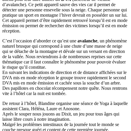
d’avalanche). Ce petit appareil sauve des vies car il permet de
détecter une personne ensevelie sous la neige. Chaque personne qui
pratique un sport en montagne l’hiver devrait en posséder un sur lui.
Cet appareil permet d’être rapidement retrouvé lorsqu’il est en mode
émission ou permet de rechercher des victimes lorsqu’il est en mode
réception.
C’est l’occasion d’aborder ce qu’est une
avalanche
, un phénomène
naturel brusque qui correspond à une chute d’une masse de neige
qui se détache de la montagne et dévale sur un versant en direction
de la vallée. Nous reviendrons à de nombreuses reprises sur cette
thématique car il faut connaître le phénomène pour pouvoir évaluer
le risque qu’il constitue.
En suivant les indications de direction et de distance affichées sur le
DVA mis en mode réception le groupe trouve rapidement le second
DVA mis en mode émission et cachée sous la souche d’un arbre.
Des papillotes en chocolat récompensent notre quête. Nous rentrons
vite à l’hôtel car la nuit est tombée.
De retour à l’hôtel, Blandine organise une séance de Yoga à laquelle
assistent Clara, Héléna, Laure et Anosone.
Après le souper nous jouons au Dixit, un jeu pour tous âges qui
laisse libre cours à notre imagination.
Malgré les problèmes intestinaux de la journée tout le monde se
couche presque guéri et content de cette première journée.