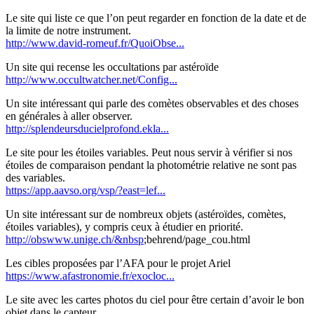
Le site qui liste ce que l’on peut regarder en fonction de la date et de
la limite de notre instrument.
http://www.david-romeuf.fr/QuoiObse...
Un site qui recense les occultations par astéroïde
http://www.occultwatcher.net/Config...
Un site intéressant qui parle des comètes observables et des choses
en générales à aller observer.
http://splendeursducielprofond.ekla...
Le site pour les étoiles variables. Peut nous servir à vérifier si nos
étoiles de comparaison pendant la photométrie relative ne sont pas
des variables.
https://app.aavso.org/vsp/?east=lef...
Un site intéressant sur de nombreux objets (astéroïdes, comètes,
étoiles variables), y compris ceux à étudier en priorité.
http://obswww.unige.ch/&nbsp
;behrend/page_cou.html
Les cibles proposées par l’AFA pour le projet Ariel
https://www.afastronomie.fr/exocloc...
Le site avec les cartes photos du ciel pour être certain d’avoir le bon
objet dans le capteur.