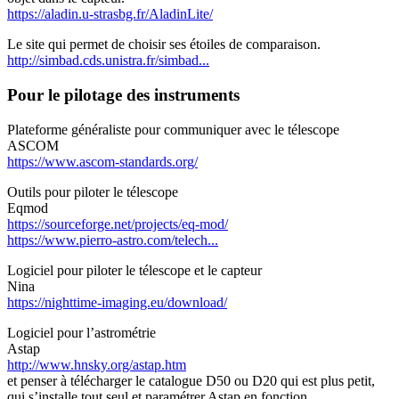
https://aladin.u-strasbg.fr/AladinLite/
Le site qui permet de choisir ses étoiles de comparaison.
http://simbad.cds.unistra.fr/simbad...
Pour le pilotage des instruments
Plateforme généraliste pour communiquer avec le télescope
ASCOM
https://www.ascom-standards.org/
Outils pour piloter le télescope
Eqmod
https://sourceforge.net/projects/eq-mod/
https://www.pierro-astro.com/telech...
Logiciel pour piloter le télescope et le capteur
Nina
https://nighttime-imaging.eu/download/
Logiciel pour l’astrométrie
Astap
http://www.hnsky.org/astap.htm
et penser à télécharger le catalogue D50 ou D20 qui est plus petit,
qui s’installe tout seul et paramétrer Astap en fonction