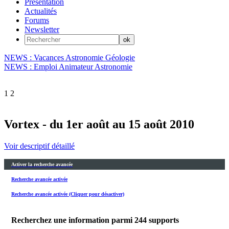
Présentation
Actualités
Forums
Newsletter
NEWS : Vacances Astronomie Géologie
NEWS : Emploi Animateur Astronomie
1
2
Vortex - du 1er août au 15 août 2010
Voir descriptif détaillé
Activer la recherche avancée
Recherche avancée activée
Recherche avancée activée (Cliquer pour désactiver)
Recherchez une information parmi
244
supports