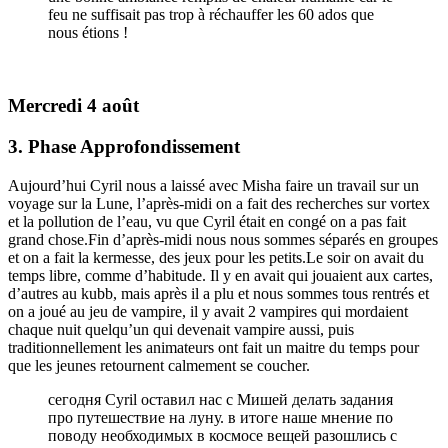
feu ne suffisait pas trop à réchauffer les 60 ados que
nous étions !
Mercredi 4 août
3. Phase Approfondissement
Aujourd’hui Cyril nous a laissé avec Misha faire un travail sur un
voyage sur la Lune, l’après-midi on a fait des recherches sur vortex
et la pollution de l’eau, vu que Cyril était en congé on a pas fait
grand chose.Fin d’après-midi nous nous sommes séparés en groupes
et on a fait la kermesse, des jeux pour les petits.Le soir on avait du
temps libre, comme d’habitude. Il y en avait qui jouaient aux cartes,
d’autres au kubb, mais après il a plu et nous sommes tous rentrés et
on a joué au jeu de vampire, il y avait 2 vampires qui mordaient
chaque nuit quelqu’un qui devenait vampire aussi, puis
traditionnellement les animateurs ont fait un maitre du temps pour
que les jeunes retournent calmement se coucher.
сегодня Cyril оставил нас с Мишей делать задания
про путешествие на луну. в итоге нашe мнение по
поводу необходимых в космосе вещей разошлись с