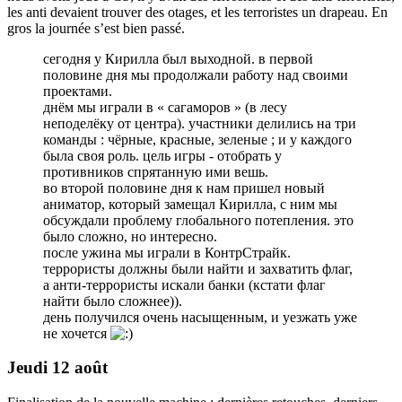
les anti devaient trouver des otages, et les terroristes un drapeau. En
gros la journée s’est bien passé.
сегодня у Кирилла был выходной. в первой
половине дня мы продолжали работу над своими
проектами.
днём мы играли в « сагаморов » (в лесу
неподелёку от центра). участники делились на три
команды : чёрные, красные, зеленые ; и у каждого
была своя роль. цель игры - отобрать у
противников спрятанную ими вешь.
во второй половине дня к нам пришел новый
аниматор, который замещал Кирилла, с ним мы
обсуждали проблему глобального потепления. это
было сложно, но интересно.
после ужина мы играли в КонтрСтрайк.
террористы должны были найти и захватить флаг,
а анти-террористы искали банки (кстати флаг
найти было сложнее)).
день получился очень насыщенным, и уезжать уже
не хочется
Jeudi 12 août