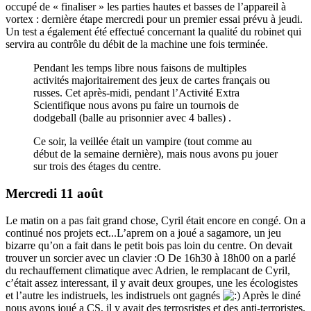
occupé de « finaliser » les parties hautes et basses de l’appareil à
vortex : dernière étape mercredi pour un premier essai prévu à jeudi.
Un test a également été effectué concernant la qualité du robinet qui
servira au contrôle du débit de la machine une fois terminée.
Pendant les temps libre nous faisons de multiples
activités majoritairement des jeux de cartes français ou
russes. Cet après-midi, pendant l’Activité Extra
Scientifique nous avons pu faire un tournois de
dodgeball (balle au prisonnier avec 4 balles) .
Ce soir, la veillée était un vampire (tout comme au
début de la semaine dernière), mais nous avons pu jouer
sur trois des étages du centre.
Mercredi 11 août
Le matin on a pas fait grand chose, Cyril était encore en congé. On a
continué nos projets ect...L’aprem on a joué a sagamore, un jeu
bizarre qu’on a fait dans le petit bois pas loin du centre. On devait
trouver un sorcier avec un clavier :O De 16h30 à 18h00 on a parlé
du rechauffement climatique avec Adrien, le remplacant de Cyril,
c’était assez interessant, il y avait deux groupes, une les écologistes
et l’autre les indistruels, les indistruels ont gagnés
Après le diné
nous avons joué a CS, il y avait des terrosristes et des anti-terroristes,