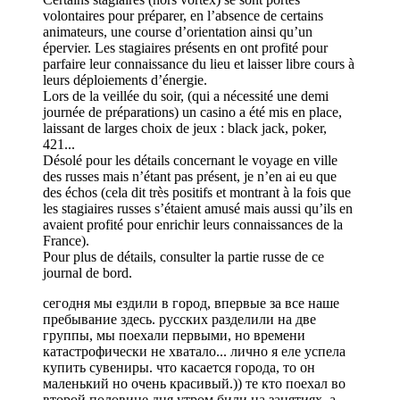
volontaires pour préparer, en l’absence de certains
animateurs, une course d’orientation ainsi qu’un
épervier. Les stagiaires présents en ont profité pour
parfaire leur connaissance du lieu et laisser libre cours à
leurs déploiements d’énergie.
Lors de la veillée du soir, (qui a nécessité une demi
journée de préparations) un casino a été mis en place,
laissant de larges choix de jeux : black jack, poker,
421...
Désolé pour les détails concernant le voyage en ville
des russes mais n’étant pas présent, je n’en ai eu que
des échos (cela dit très positifs et montrant à la fois que
les stagiaires russes s’étaient amusé mais aussi qu’ils en
avaient profité pour enrichir leurs connaissances de la
France).
Pour plus de détails, consulter la partie russe de ce
journal de bord.
сегодня мы ездили в город, впервые за все наше
пребывание здесь. русских разделили на две
группы, мы поехали первыми, но времени
катастрофически не хватало... лично я еле успела
купить сувениры. что касается города, то он
маленький но очень красивый.)) те кто поехал во
второй половине дня утром били на занятиях, а