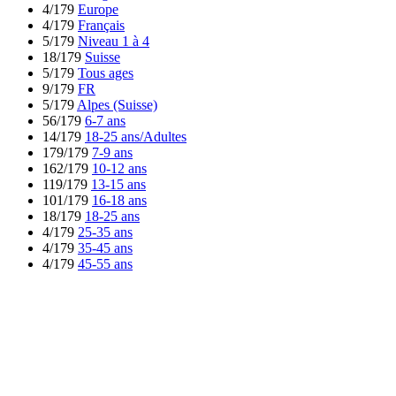
4/179
Europe
4/179
Français
5/179
Niveau 1 à 4
18/179
Suisse
5/179
Tous ages
9/179
FR
5/179
Alpes (Suisse)
56/179
6-7 ans
14/179
18-25 ans/Adultes
179/179
7-9 ans
162/179
10-12 ans
119/179
13-15 ans
101/179
16-18 ans
18/179
18-25 ans
4/179
25-35 ans
4/179
35-45 ans
4/179
45-55 ans