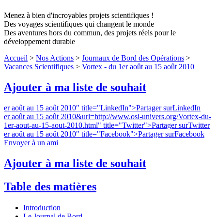
Menez à bien d'incroyables projets scientifiques !
Des voyages scientifiques qui changent le monde
Des aventures hors du commun, des projets réels pour le
développement durable
Accueil
>
Nos Actions
>
Journaux de Bord des Opérations
>
Vacances Scientifiques
>
Vortex - du 1er août au 15 août 2010
Ajouter à ma liste de souhait
er août au 15 août 2010" title="LinkedIn">
Partager surLinkedIn
er août au 15 août 2010&url=http://www.osi-univers.org/Vortex-du-
1er-aout-au-15-aout-2010.html" title="Twitter">
Partager surTwitter
er août au 15 août 2010" title="Facebook">
Partager surFacebook
Envoyer à un ami
Ajouter à ma liste de souhait
Table des matières
Introduction
Le Journal de Bord