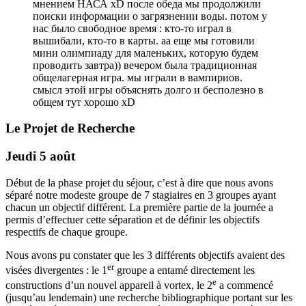
мнением НАСА xD после обеда мы продолжили
поиски информации о загрязнении воды. потом у
нас было свободное время : кто-то играл в
вышибали, кто-то в карты. аа еще мы готовили
мини олимпиаду для маленьких, которую будем
проводить завтра)) вечером была традиционная
общелагерная игра. мы играли в вампириов.
смысл этой игры объяснять долго и бесполезно в
общем тут хорошо xD
Le Projet de Recherche
Jeudi 5 août
Début de la phase projet du séjour, c’est à dire que nous avons
séparé notre modeste groupe de 7 stagiaires en 3 groupes ayant
chacun un objectif différent. La première partie de la journée a
permis d’effectuer cette séparation et de définir les objectifs
respectifs de chaque groupe.
Nous avons pu constater que les 3 différents objectifs avaient des
er
visées divergentes : le 1
groupe a entamé directement les
e
constructions d’un nouvel appareil à vortex, le 2
a commencé
(jusqu’au lendemain) une recherche bibliographique portant sur les