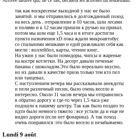
Arrivée tardive qui, de ce fait, décalera les activités du lendemain.
так как воскресенье выходной у нас не было
занятий. и мы отправились в долгожданный поход
на весь день . отправление в 10 часов, шли лесами
и полями и к 12 часам пришли к ручью на привал.
потом мы шли еще 1,5 часа и в итоге достигли
пункта назначения xD пока ждали микроавтобус
со спальними мешками и едой развлакали себя как
могли : воллейбол, карты, чтeние книг..
На ужин у нас были помидоры, чипсы и жареные
на костре котлетки. На дeсерт давали печеные
бананы с шоколадом.Это было нереально вкусно,
но их давали в качестве приза только тем кто пел
или танцевал.
С настуолением вечера мы рассказывали анекдоты
и пели различный песни, было очень весело и
интересно. Около 11 часов вечера мы отправились
в обратно дорогу и где-то через 1,5 часа уже
подошли к нашему центру. Так как было поздно то
идти было немного тяжело : все устали да и еще не
видно дороги (если нет фонарика). А так поход
очень понравился :это было весело и незабываемо.
Lundi 9 août