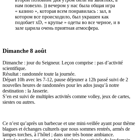
нам повезло. )) вечером у нас была общая игра
« казино », которая всем понравилась : зал, в
котором все происходило, был украшен как
подобает xD, « крупье » одеты во все черное, и в
зале царила очень приятная атмосфера.
Dimanche 8 août
Dimanche : jour du Seigneur. Leçon comprise : pas d’activité
scientifique.
Résultat : randonnée toute la journée.
Départ 10h avec les 7-12, pause déjeuner a 12h passé suivi de 2
nouvelles heures de randonnées pour les ados jusqu’à notre
destination : la Jasserie.
S’en est suivi de multiples activités comme volley, jeux de cartes,
siestes ou autres.
Ce n’est qu’après un barbecue et une mini-veillée ayant pour thème
blagues et échanges culturels que nous sommes rentrés, armés de
lampes torches, à l’hôtel ; dans une très bonne ambiance.