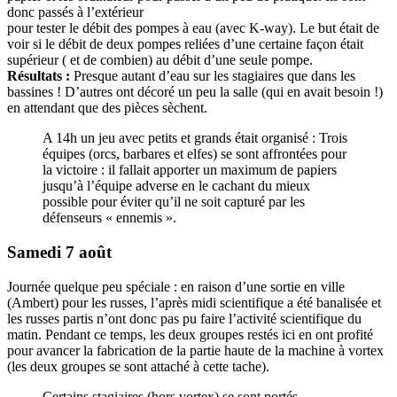
donc passés à l’extérieur
pour tester le débit des pompes à eau (avec K-way). Le but était de
voir si le débit de deux pompes reliées d’une certaine façon était
supérieur ( et de combien) au débit d’une seule pompe.
Résultats :
Presque autant d’eau sur les stagiaires que dans les
bassines ! D’autres ont décoré un peu la salle (qui en avait besoin !)
en attendant que des pièces sèchent.
A 14h un jeu avec petits et grands était organisé : Trois
équipes (orcs, barbares et elfes) se sont affrontées pour
la victoire : il fallait apporter un maximum de papiers
jusqu’à l’équipe adverse en le cachant du mieux
possible pour éviter qu’il ne soit capturé par les
défenseurs « ennemis ».
Samedi 7 août
Journée quelque peu spéciale : en raison d’une sortie en ville
(Ambert) pour les russes, l’après midi scientifique a été banalisée et
les russes partis n’ont donc pas pu faire l’activité scientifique du
matin. Pendant ce temps, les deux groupes restés ici en ont profité
pour avancer la fabrication de la partie haute de la machine à vortex
(les deux groupes se sont attaché à cette tache).
Certains stagiaires (hors vortex) se sont portés