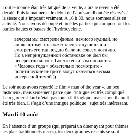
Tout le monde était très fatigué de la veille, alors le réveil a été
décalé. Puis la matinée et le début de l’après-midi ont été réservés à
la sieste qui s’imposait vraiment. A 16 h 30, nous sommes allés en
activité. Nous avons découpé et limé les parties qui composeront les
parties hautes et basses de l’hydrocyclone.
вечером мы смотрели фильм, немного нудный, но
лишь потому что сюжет очень запутанный и
смотреть его так поздно было не совсем логично.
Но в непринужденной обстановке он был бы
невероятно хорош. Так что если вам попадется
« Человек года » обязательно посмотрите -
политические интриги могут оказаться весьма
интересной темой.))
Le soir nous avons regardé le film « man of the year », un peu
fastidieux, mais seulement parce que l’intrigue est très compliqué.
Le regarder si tard n’était pas tout à fait logique, mais sinon il aurait
été très bien, il s’agit d’une intrigue politique : sujet très intéressant.
Mardi 10 août
En l’absence d’un groupe (qui préparai un diner ayant pour thèmes
les plats traditionnels russes), les deux groupes restants se sont