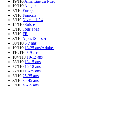
19/110
Amérique du Nord
19/110
Anglais
7/110
Europe
7/110
Français
3/110
Niveau 1 à 4
15/110
Suisse
3/110
Tous ages
5/110
FR
3/110
Alpes (Suisse)
30/110
6-7 ans
19/110
18-25 ans/Adultes
110/110
7-9 ans
104/110
10-12 ans
78/110
13-15 ans
77/110
16-18 ans
22/110
18-25 ans
3/110
25-35 ans
3/110
35-45 ans
3/110
45-55 ans