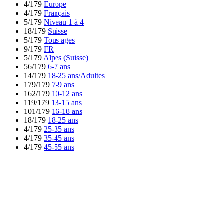
4/179
Europe
4/179
Français
5/179
Niveau 1 à 4
18/179
Suisse
5/179
Tous ages
9/179
FR
5/179
Alpes (Suisse)
56/179
6-7 ans
14/179
18-25 ans/Adultes
179/179
7-9 ans
162/179
10-12 ans
119/179
13-15 ans
101/179
16-18 ans
18/179
18-25 ans
4/179
25-35 ans
4/179
35-45 ans
4/179
45-55 ans