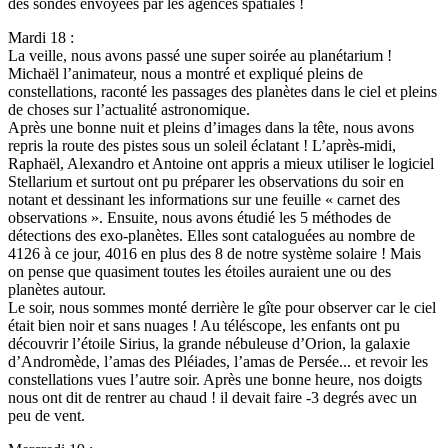
des sondes envoyées par les agences spatiales !
Mardi 18 :
La veille, nous avons passé une super soirée au planétarium !
Michaël l’animateur, nous a montré et expliqué pleins de
constellations, raconté les passages des planètes dans le ciel et pleins
de choses sur l’actualité astronomique.
Après une bonne nuit et pleins d’images dans la tête, nous avons
repris la route des pistes sous un soleil éclatant ! L’après-midi,
Raphaël, Alexandro et Antoine ont appris a mieux utiliser le logiciel
Stellarium et surtout ont pu préparer les observations du soir en
notant et dessinant les informations sur une feuille « carnet des
observations ». Ensuite, nous avons étudié les 5 méthodes de
détections des exo-planètes. Elles sont cataloguées au nombre de
4126 à ce jour, 4016 en plus des 8 de notre système solaire ! Mais
on pense que quasiment toutes les étoiles auraient une ou des
planètes autour.
Le soir, nous sommes monté derrière le gîte pour observer car le ciel
était bien noir et sans nuages ! Au téléscope, les enfants ont pu
découvrir l’étoile Sirius, la grande nébuleuse d’Orion, la galaxie
d’Andromède, l’amas des Pléiades, l’amas de Persée... et revoir les
constellations vues l’autre soir. Après une bonne heure, nos doigts
nous ont dit de rentrer au chaud ! il devait faire -3 degrés avec un
peu de vent.