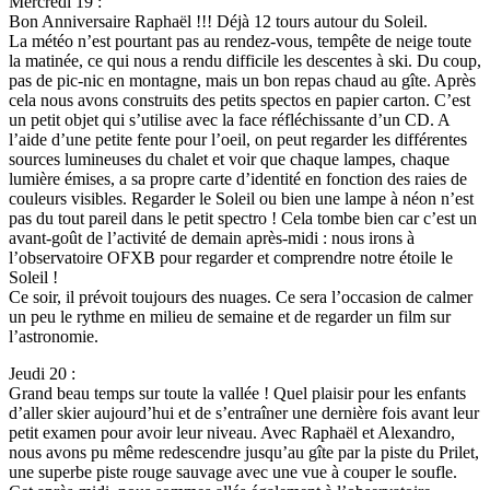
Mercredi 19 :
Bon Anniversaire Raphaël !!! Déjà 12 tours autour du Soleil.
La météo n’est pourtant pas au rendez-vous, tempête de neige toute
la matinée, ce qui nous a rendu difficile les descentes à ski. Du coup,
pas de pic-nic en montagne, mais un bon repas chaud au gîte. Après
cela nous avons construits des petits spectos en papier carton. C’est
un petit objet qui s’utilise avec la face réfléchissante d’un CD. A
l’aide d’une petite fente pour l’oeil, on peut regarder les différentes
sources lumineuses du chalet et voir que chaque lampes, chaque
lumière émises, a sa propre carte d’identité en fonction des raies de
couleurs visibles. Regarder le Soleil ou bien une lampe à néon n’est
pas du tout pareil dans le petit spectro ! Cela tombe bien car c’est un
avant-goût de l’activité de demain après-midi : nous irons à
l’observatoire OFXB pour regarder et comprendre notre étoile le
Soleil !
Ce soir, il prévoit toujours des nuages. Ce sera l’occasion de calmer
un peu le rythme en milieu de semaine et de regarder un film sur
l’astronomie.
Jeudi 20 :
Grand beau temps sur toute la vallée ! Quel plaisir pour les enfants
d’aller skier aujourd’hui et de s’entraîner une dernière fois avant leur
petit examen pour avoir leur niveau. Avec Raphaël et Alexandro,
nous avons pu même redescendre jusqu’au gîte par la piste du Prilet,
une superbe piste rouge sauvage avec une vue à couper le soufle.