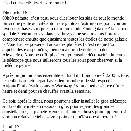
le ski et les activités d’astronomie !
Dimanche 16 :
09h00 pétante, c’est parti pour aller louer les skis de tout le monde !
Suivi une petite activité autour de photos d’astronomie pour voir ou
revoir des bases sur qu’est-ce qu’une étoile ? une galaxie ? la station
spatiale ? retrouver les planètes du système solaire dans l’ordre et
comprendre ensuite que quasiment toutes les étoiles de notre galaxie
la Voie Lactée possèdent aussi des planètes ! c’est ce que l’on
appelle des exo-planètes, thème majeure de notre semaine.
Alexandro, Antoine et Raphaël ont pu ensuite découvrir la lunette et
le téléscope que nous utiliserons tous les soirs pour observer, si la
météo le permet.
Après un pic-nic tous ensemble en haut du funiculaire à 2200m, tous
les enfants ont été réparti avec leur moniteur de ski respectif.
Aujourd’hui c’est le cours « Warm-up ! », une petite séance d’une
heure et demi pour se chauffer avant la semaine.
Ce soir, après le dîner, nous pourrons aller installer le gros téléscope
sur la colline juste au dessus du gîte, pour repérer les grandes
constellations, la planète Vénus et d’autres choses pour apprendre à
s’orienter dans le ciel et savoir pointer un téléscope à moteur !
Lundi 17 :