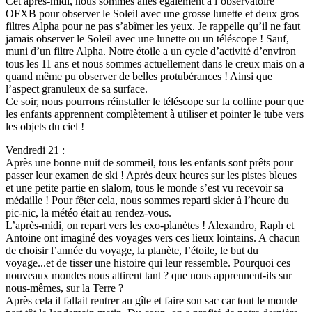
Cet après-midi, nous sommes allés également à l’observatoire
OFXB pour observer le Soleil avec une grosse lunette et deux gros
filtres Alpha pour ne pas s’abîmer les yeux. Je rappelle qu’il ne faut
jamais observer le Soleil avec une lunette ou un téléscope ! Sauf,
muni d’un filtre Alpha. Notre étoile a un cycle d’activité d’environ
tous les 11 ans et nous sommes actuellement dans le creux mais on a
quand même pu observer de belles protubérances ! Ainsi que
l’aspect granuleux de sa surface.
Ce soir, nous pourrons réinstaller le téléscope sur la colline pour que
les enfants apprennent complètement à utiliser et pointer le tube vers
les objets du ciel !
Vendredi 21 :
Après une bonne nuit de sommeil, tous les enfants sont prêts pour
passer leur examen de ski ! Après deux heures sur les pistes bleues
et une petite partie en slalom, tous le monde s’est vu recevoir sa
médaille ! Pour fêter cela, nous sommes reparti skier à l’heure du
pic-nic, la météo était au rendez-vous.
L’après-midi, on repart vers les exo-planètes ! Alexandro, Raph et
Antoine ont imaginé des voyages vers ces lieux lointains. A chacun
de choisir l’année du voyage, la planète, l’étoile, le but du
voyage...et de tisser une histoire qui leur ressemble. Pourquoi ces
nouveaux mondes nous attirent tant ? que nous apprennent-ils sur
nous-mêmes, sur la Terre ?
Après cela il fallait rentrer au gîte et faire son sac car tout le monde