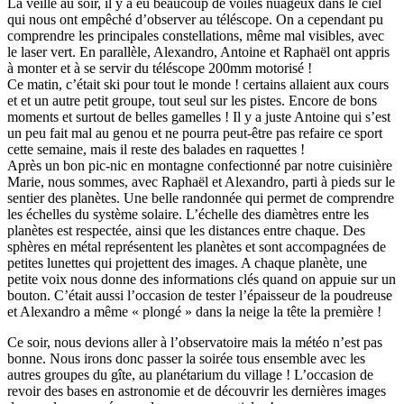
La veille au soir, il y a eu beaucoup de voiles nuageux dans le ciel
qui nous ont empêché d’observer au téléscope. On a cependant pu
comprendre les principales constellations, même mal visibles, avec
le laser vert. En parallèle, Alexandro, Antoine et Raphaël ont appris
à monter et à se servir du téléscope 200mm motorisé !
Ce matin, c’était ski pour tout le monde ! certains allaient aux cours
et et un autre petit groupe, tout seul sur les pistes. Encore de bons
moments et surtout de belles gamelles ! Il y a juste Antoine qui s’est
un peu fait mal au genou et ne pourra peut-être pas refaire ce sport
cette semaine, mais il reste des balades en raquettes !
Après un bon pic-nic en montagne confectionné par notre cuisinière
Marie, nous sommes, avec Raphaël et Alexandro, parti à pieds sur le
sentier des planètes. Une belle randonnée qui permet de comprendre
les échelles du système solaire. L’échelle des diamètres entre les
planètes est respectée, ainsi que les distances entre chaque. Des
sphères en métal représentent les planètes et sont accompagnées de
petites lunettes qui projettent des images. A chaque planète, une
petite voix nous donne des informations clés quand on appuie sur un
bouton. C’était aussi l’occasion de tester l’épaisseur de la poudreuse
et Alexandro a même « plongé » dans la neige la tête la première !
Ce soir, nous devions aller à l’observatoire mais la météo n’est pas
bonne. Nous irons donc passer la soirée tous ensemble avec les
autres groupes du gîte, au planétarium du village ! L’occasion de
revoir des bases en astronomie et de découvrir les dernières images