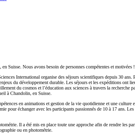
n, en Suisse. Nous avons besoin de personnes compétentes et motivées !
ences International organise des séjours scientifiques depuis 30 ans. Pl
s enjeux du développement durable. Les séjours et les expéditions ont li
llement du cosmos et l’éducation aux sciences à travers la recherche pa
ueil à Chandolin, en Suisse.
ences en animations et gestion de la vie quotidienne et une culture en a
omie pour échanger avec les participants passionnés de 10 à 17 ans. Les 
tométrie. Il a été mis en place toute une approche afin de rendre les par
ographie ou en photométrie.