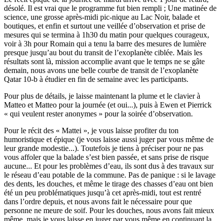
désolé. Il est vrai que le programme fut bien rempli ; Une matinée de
science, une grosse après-midi pic-nique au Lac Noir, balade et
boutiques, et enfin et surtout une veillée d’observation et prise de
mesures qui se termina à 1h30 du matin pour quelques courageux,
voir à 3h pour Romain qui a tenu la barre des mesures de lumière
presque jusqu’au bout du transit de l’exoplanète ciblée. Mais les
résultats sont là, mission accomplie avant que le temps ne se gâte
demain, nous avons une belle courbe de transit de l’exoplanète
Qatar 10-b à étudier en fin de semaine avec les participants.
Pour plus de détails, je laisse maintenant la plume et le clavier à
Matteo et Matteo pour la journée (et oui...), puis à Ewen et Pierrick
« qui veulent rester anonymes » pour la soirée d’observation.
Pour le récit des « Mattei », je vous laisse profiter du ton
humoristique et épique (je vous laisse aussi juger par vous même de
leur grande modestie...). Toutefois je tiens à préciser pour ne pas
vous affoler que la balade s’est bien passée, et sans prise de risque
aucune... Et pour les problèmes d’eau, ils sont dus à des travaux sur
le réseau d’eau potable de la commune. Pas de panique : si le lavage
des dents, les douches, et même le tirage des chasses d’eau ont bien
été un peu problématiques jusqu’à cet après-midi, tout est rentré
dans l’ordre depuis, et nous avons fait le nécessaire pour que
personne ne meure de soif. Pour les douches, nous avons fait mieux
même, mais je vous laisse en juger par vous même en continuant la