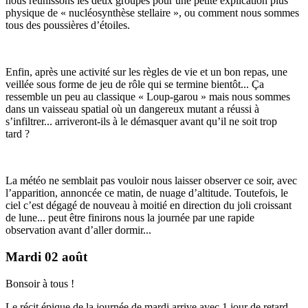
nous réunissons les deux groupes pour une petite explication plus
physique de « nucléosynthèse stellaire », ou comment nous sommes
tous des poussières d’étoiles.
Enfin, après une activité sur les règles de vie et un bon repas, une
veillée sous forme de jeu de rôle qui se termine bientôt... Ça
ressemble un peu au classique « Loup-garou » mais nous sommes
dans un vaisseau spatial où un dangereux mutant a réussi à
s’infiltrer... arriveront-ils à le démasquer avant qu’il ne soit trop
tard ?
La météo ne semblait pas vouloir nous laisser observer ce soir, avec
l’apparition, annoncée ce matin, de nuage d’altitude. Toutefois, le
ciel c’est dégagé de nouveau à moitié en direction du joli croissant
de lune... peut être finirons nous la journée par une rapide
observation avant d’aller dormir...
Mardi 02 août
Bonsoir à tous !
Le récit épique de la journée de mardi arrive avec 1 jour de retard,