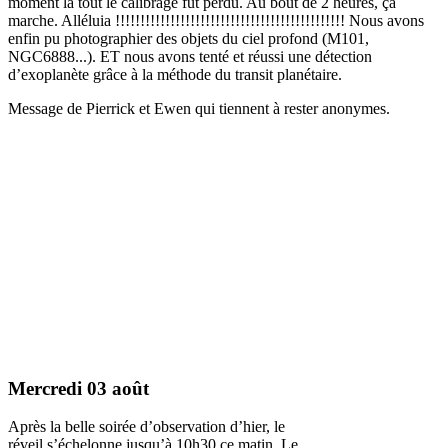
moment là tout le calibrage fut perdu. Au bout de 2 heures, ça
marche. Alléluia !!!!!!!!!!!!!!!!!!!!!!!!!!!!!!!!!!!!!!!!!!!!!! Nous avons
enfin pu photographier des objets du ciel profond (M101,
NGC6888...). ET nous avons tenté et réussi une détection
d’exoplanète grâce à la méthode du transit planétaire.
Message de Pierrick et Ewen qui tiennent à rester anonymes.
Mercredi 03 août
Après la belle soirée d’observation d’hier, le
réveil s’échelonne jusqu’à 10h30 ce matin. Le