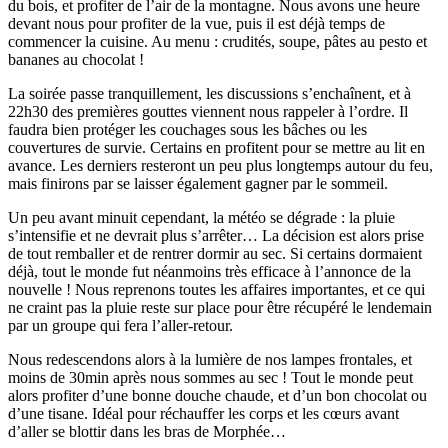
du bois, et profiter de l’air de la montagne. Nous avons une heure
devant nous pour profiter de la vue, puis il est déjà temps de
commencer la cuisine. Au menu : crudités, soupe, pâtes au pesto et
bananes au chocolat !
La soirée passe tranquillement, les discussions s’enchaînent, et à
22h30 des premières gouttes viennent nous rappeler à l’ordre. Il
faudra bien protéger les couchages sous les bâches ou les
couvertures de survie. Certains en profitent pour se mettre au lit en
avance. Les derniers resteront un peu plus longtemps autour du feu,
mais finirons par se laisser également gagner par le sommeil.
Un peu avant minuit cependant, la météo se dégrade : la pluie
s’intensifie et ne devrait plus s’arrêter… La décision est alors prise
de tout remballer et de rentrer dormir au sec. Si certains dormaient
déjà, tout le monde fut néanmoins très efficace à l’annonce de la
nouvelle ! Nous reprenons toutes les affaires importantes, et ce qui
ne craint pas la pluie reste sur place pour être récupéré le lendemain
par un groupe qui fera l’aller-retour.
Nous redescendons alors à la lumière de nos lampes frontales, et
moins de 30min après nous sommes au sec ! Tout le monde peut
alors profiter d’une bonne douche chaude, et d’un bon chocolat ou
d’une tisane. Idéal pour réchauffer les corps et les cœurs avant
d’aller se blottir dans les bras de Morphée…