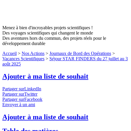
Menez à bien d'incroyables projets scientifiques !
Des voyages scientifiques qui changent le monde
Des aventures hors du commun, des projets réels pour le
développement durable
Accueil
>
Nos Actions
>
Journaux de Bord des Opérations
>
Vacances Scientifiques
>
Séjour STAR FINDERS du 27 juillet au 3
août 2025
Ajouter à ma liste de souhait
Partager surLinkedIn
Partager surTwitter
Partager surFacebook
Envoyer à un ami
Ajouter à ma liste de souhait
Table des matières