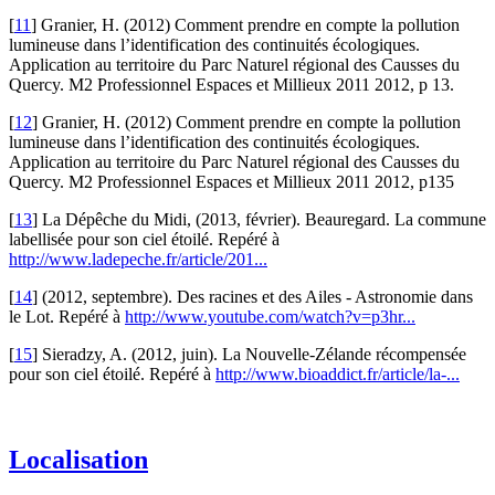
[
11
]
Granier, H. (2012) Comment prendre en compte la pollution
lumineuse dans l’identification des continuités écologiques.
Application au territoire du Parc Naturel régional des Causses du
Quercy. M2 Professionnel Espaces et Millieux 2011 2012, p 13.
[
12
]
Granier, H. (2012) Comment prendre en compte la pollution
lumineuse dans l’identification des continuités écologiques.
Application au territoire du Parc Naturel régional des Causses du
Quercy. M2 Professionnel Espaces et Millieux 2011 2012, p135
[
13
]
La Dépêche du Midi, (2013, février). Beauregard. La commune
labellisée pour son ciel étoilé. Repéré à
http://www.ladepeche.fr/article/201...
[
14
]
(2012, septembre). Des racines et des Ailes - Astronomie dans
le Lot. Repéré à
http://www.youtube.com/watch?v=p3hr...
[
15
]
Sieradzy, A. (2012, juin). La Nouvelle-Zélande récompensée
pour son ciel étoilé. Repéré à
http://www.bioaddict.fr/article/la-...
Localisation