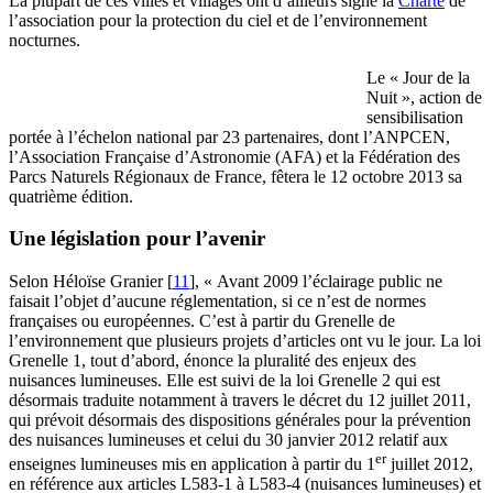
La plupart de ces villes et villages ont d’ailleurs signé la
Charte
de
l’association pour la protection du ciel et de l’environnement
nocturnes.
Le « Jour de la
Nuit », action de
sensibilisation
portée à l’échelon national par 23 partenaires, dont l’ANPCEN,
l’Association Française d’Astronomie (AFA) et la Fédération des
Parcs Naturels Régionaux de France, fêtera le 12 octobre 2013 sa
quatrième édition.
Une législation pour l’avenir
Selon Héloïse Granier
[
11
]
, « Avant 2009 l’éclairage public ne
faisait l’objet d’aucune réglementation, si ce n’est de normes
françaises ou européennes. C’est à partir du Grenelle de
l’environnement que plusieurs projets d’articles ont vu le jour. La loi
Grenelle 1, tout d’abord, énonce la pluralité des enjeux des
nuisances lumineuses. Elle est suivi de la loi Grenelle 2 qui est
désormais traduite notamment à travers le décret du 12 juillet 2011,
qui prévoit désormais des dispositions générales pour la prévention
des nuisances lumineuses et celui du 30 janvier 2012 relatif aux
er
enseignes lumineuses mis en application à partir du 1
juillet 2012,
en référence aux articles L583-1 à L583-4 (nuisances lumineuses) et