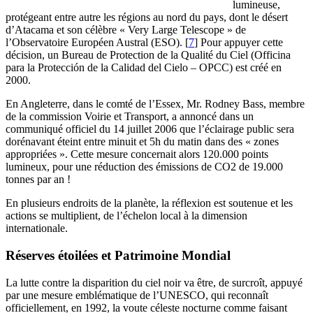
lumineuse,
protégeant entre autre les régions au nord du pays, dont le désert
d’Atacama et son célèbre « Very Large Telescope » de
l’Observatoire Européen Austral (ESO).
[
7
]
Pour appuyer cette
décision, un Bureau de Protection de la Qualité du Ciel (Officina
para la Protección de la Calidad del Cielo – OPCC) est créé en
2000.
En Angleterre, dans le comté de l’Essex, Mr. Rodney Bass, membre
de la commission Voirie et Transport, a annoncé dans un
communiqué officiel du 14 juillet 2006 que l’éclairage public sera
dorénavant éteint entre minuit et 5h du matin dans des « zones
appropriées ». Cette mesure concernait alors 120.000 points
lumineux, pour une réduction des émissions de CO2 de 19.000
tonnes par an !
En plusieurs endroits de la planète, la réflexion est soutenue et les
actions se multiplient, de l’échelon local à la dimension
internationale.
Réserves étoilées et Patrimoine Mondial
La lutte contre la disparition du ciel noir va être, de surcroît, appuyé
par une mesure emblématique de l’UNESCO, qui reconnaît
officiellement, en 1992, la voute céleste nocturne comme faisant