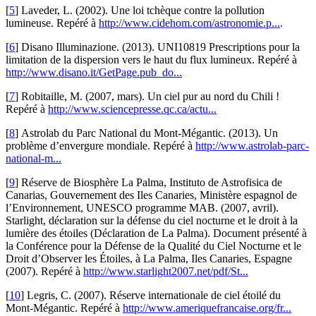
[
5
]
Laveder, L. (2002). Une loi tchèque contre la pollution
lumineuse. Repéré à
http://www.cidehom.com/astronomie.p...
.
[
6
]
Disano Illuminazione. (2013). UNI10819 Prescriptions pour la
limitation de la dispersion vers le haut du flux lumineux. Repéré à
http://www.disano.it/GetPage.pub_do...
[
7
]
Robitaille, M. (2007, mars). Un ciel pur au nord du Chili !
Repéré à
http://www.sciencepresse.qc.ca/actu...
[
8
]
Astrolab du Parc National du Mont-Mégantic. (2013). Un
problème d’envergure mondiale. Repéré à
http://www.astrolab-parc-
national-m...
[
9
]
Réserve de Biosphère La Palma, Instituto de Astrofisica de
Canarias, Gouvernement des Iles Canaries, Ministère espagnol de
l’Environnement, UNESCO programme MAB. (2007, avril).
Starlight, déclaration sur la défense du ciel nocturne et le droit à la
lumière des étoiles (Déclaration de La Palma). Document présenté à
la Conférence pour la Défense de la Qualité du Ciel Nocturne et le
Droit d’Observer les Étoiles, à La Palma, Iles Canaries, Espagne
(2007). Repéré à
http://www.starlight2007.net/pdf/St...
[
10
]
Legris, C. (2007). Réserve internationale de ciel étoilé du
Mont-Mégantic. Repéré à
http://www.ameriquefrancaise.org/fr...