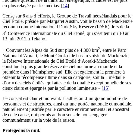
l’actuelle question de la transition énergétique, la cause est de plus
en plus relayée par les médias.
[
14
]
Cerise sur 6 ans d’efforts, le Groupe de Travail néozélandais pour le
Ciel Étoilé, présidé par Margaret Austin, voit le bassin de Mackenzie
reconnu comme International Dark Sky Reserve (IDSR), lors de la
e
3
Conférence Internationale du Ciel Etoilé, qui s’est tenu du 10 au
13 juin 2012 à Tekapo.
2
« Couvrant les Alpes du Sud sur plus de 4 300 km
, entre le Parc
National d’Aoraki, le Mont Cook et le bassin voisin de Mackenzie,
la Réserve Internationale de Ciel Etoilé d’Aoraki-Mackenzie
constitue la plus grande réserve de ciel nocturne au monde et la
première dans l’hémisphère sud. Elle est également la première à
obtenir la récompense ultime dans sa catégorie, soit la » médaille
d’or « des ciels étoilés, qui atteste de la qualité exceptionnelle de ses
cieux clairs et épargnés par la pollution lumineuse »
[
15
]
Le constat est clair et motivant. L’adhésion d’un grand nombre de
personnes et de structures, ainsi qu’une portée nationale et mondiale,
naturellement justifiée par le caractère environnemental et ancestral
de cette cause, ont permis au bon sens de nous engager
communément sur la voie de la raison.
Protégeons la nuit.