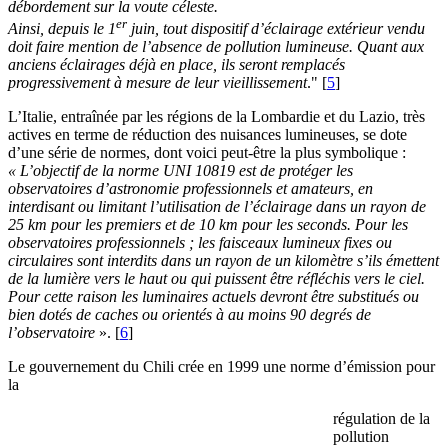
débordement sur la voute céleste.
er
Ainsi, depuis le 1
juin, tout dispositif d’éclairage extérieur vendu
doit faire mention de l’absence de pollution lumineuse. Quant aux
anciens éclairages déjà en place, ils seront remplacés
progressivement à mesure de leur vieillissement
."
[
5
]
L’Italie, entraînée par les régions de la Lombardie et du Lazio, très
actives en terme de réduction des nuisances lumineuses, se dote
d’une série de normes, dont voici peut-être la plus symbolique :
« L’objectif de la norme UNI 10819 est de protéger les
observatoires d’astronomie professionnels et amateurs, en
interdisant ou limitant l’utilisation de l’éclairage dans un rayon de
25 km pour les premiers et de 10 km pour les seconds. Pour les
observatoires professionnels ; les faisceaux lumineux fixes ou
circulaires sont interdits dans un rayon de un kilomètre s’ils émettent
de la lumière vers le haut ou qui puissent être réfléchis vers le ciel.
Pour cette raison les luminaires actuels devront être substitués ou
bien dotés de caches ou orientés à au moins 90 degrés de
l’observatoire
».
[
6
]
Le gouvernement du Chili crée en 1999 une norme d’émission pour
la
régulation de la
pollution