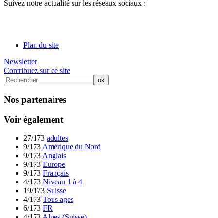
Suivez notre actualité sur les réseaux sociaux :
Plan du site
Newsletter
Contribuez sur ce site
Nos partenaires
Voir également
27/173
adultes
9/173
Amérique du Nord
9/173
Anglais
9/173
Europe
9/173
Français
4/173
Niveau 1 à 4
19/173
Suisse
4/173
Tous ages
6/173
FR
4/173
Alpes (Suisse)