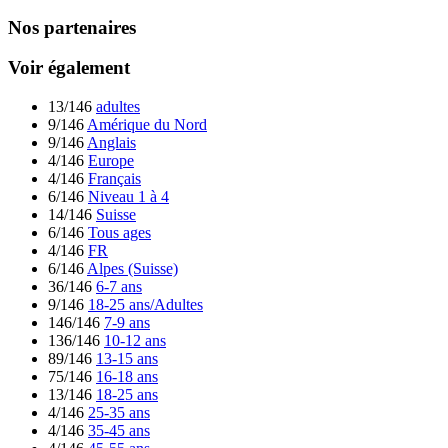
Nos partenaires
Voir également
13/146
adultes
9/146
Amérique du Nord
9/146
Anglais
4/146
Europe
4/146
Français
6/146
Niveau 1 à 4
14/146
Suisse
6/146
Tous ages
4/146
FR
6/146
Alpes (Suisse)
36/146
6-7 ans
9/146
18-25 ans/Adultes
146/146
7-9 ans
136/146
10-12 ans
89/146
13-15 ans
75/146
16-18 ans
13/146
18-25 ans
4/146
25-35 ans
4/146
35-45 ans