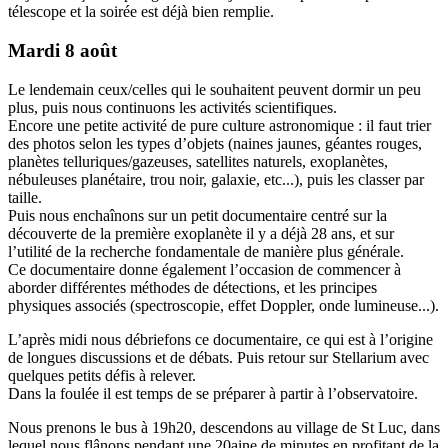
télescope et la soirée est déjà bien remplie.
Mardi 8 août
Le lendemain ceux/celles qui le souhaitent peuvent dormir un peu
plus, puis nous continuons les activités scientifiques.
Encore une petite activité de pure culture astronomique : il faut trier
des photos selon les types d’objets (naines jaunes, géantes rouges,
planètes telluriques/gazeuses, satellites naturels, exoplanètes,
nébuleuses planétaire, trou noir, galaxie, etc...), puis les classer par
taille.
Puis nous enchaînons sur un petit documentaire centré sur la
découverte de la première exoplanète il y a déjà 28 ans, et sur
l’utilité de la recherche fondamentale de manière plus générale.
Ce documentaire donne également l’occasion de commencer à
aborder différentes méthodes de détections, et les principes
physiques associés (spectroscopie, effet Doppler, onde lumineuse...).
L’après midi nous débriefons ce documentaire, ce qui est à l’origine
de longues discussions et de débats. Puis retour sur Stellarium avec
quelques petits défis à relever.
Dans la foulée il est temps de se préparer à partir à l’observatoire.
Nous prenons le bus à 19h20, descendons au village de St Luc, dans
lequel nous flânons pendant une 20aine de minutes en profitant de la