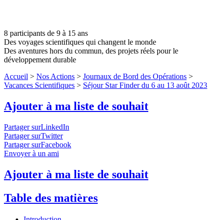
8 participants de 9 à 15 ans
Des voyages scientifiques qui changent le monde
Des aventures hors du commun, des projets réels pour le
développement durable
Accueil
>
Nos Actions
>
Journaux de Bord des Opérations
>
Vacances Scientifiques
>
Séjour Star Finder du 6 au 13 août 2023
Ajouter à ma liste de souhait
Partager surLinkedIn
Partager surTwitter
Partager surFacebook
Envoyer à un ami
Ajouter à ma liste de souhait
Table des matières
Introduction